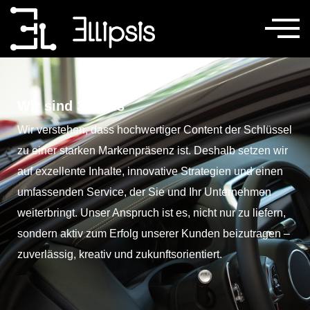
Wir sind 3llipsis
Wir verstehen, dass hochwertiger Content der Schlüssel
zu einer starken Markenpräsenz ist. Deshalb setzen wir
auf exzellente Inhalte, innovative Strategien und einen
umfassenden Service, der Sie und Ihr Unternehmen
weiterbringt. Unser Anspruch ist es, nicht nur zu liefern,
sondern aktiv zum Erfolg unserer Kunden beizutragen –
zuverlässig, kreativ und zukunftsorientiert.