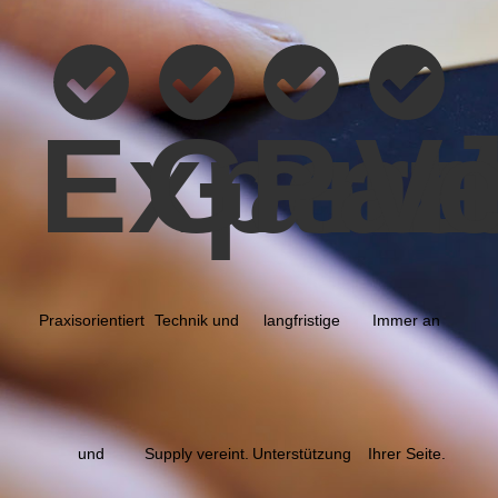
Expert
Ganzh
Par
Ve
Praxisorientiert
Technik und
langfristige
Immer an
und
Supply vereint.
Unterstützung
Ihrer Seite.