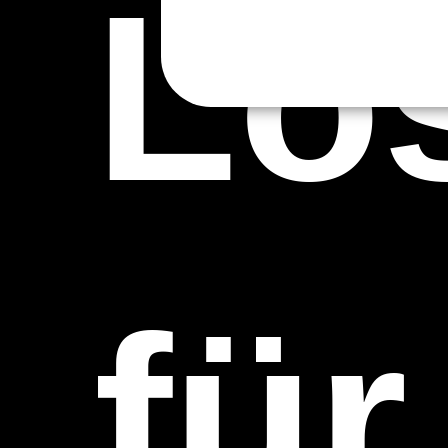
Lö
für