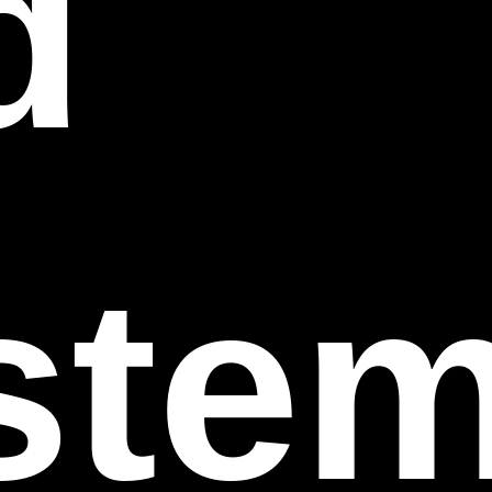
d
stem