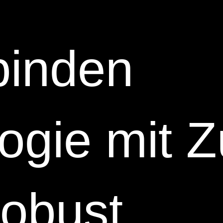
binden
ogie mit Z
robust,